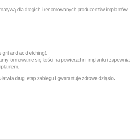
ternatywą dla drogich i renomowanych producentów implantów.
grit and acid etching).
zamy formowanie się kości na powierzchni implantu i zapewnia
mplantem.
łatwia drugi etap zabiegu i gwarantuje zdrowe dziąsło.