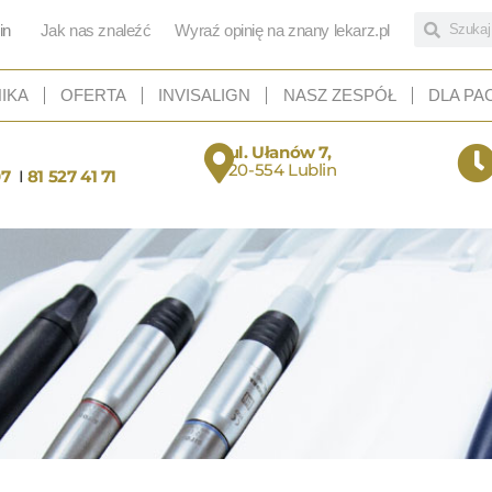
in
Jak nas znaleźć
Wyraź opinię na znany lekarz.pl
NIKA
OFERTA
INVISALIGN
NASZ ZESPÓŁ
DLA PA
ul. Ułanów 7,
20-554 Lublin
07
I
81 527 41 71