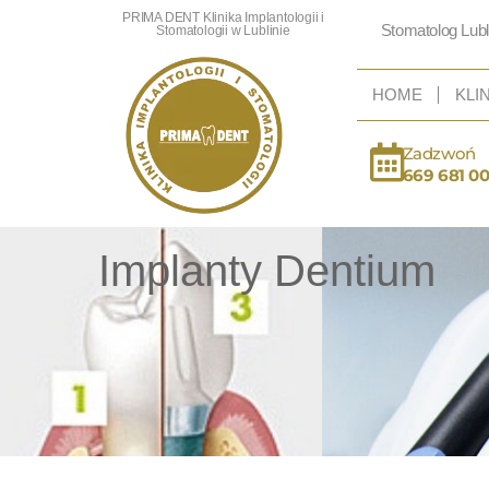
PRIMA DENT Klinika Implantologii i
Stomatolog Lubl
Stomatologii w Lublinie
HOME
KLI
Zadzwoń
669 681 0
Implanty Dentium