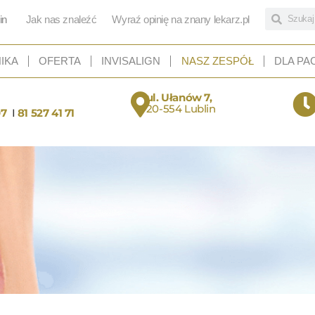
in
Jak nas znaleźć
Wyraź opinię na znany lekarz.pl
NIKA
OFERTA
INVISALIGN
NASZ ZESPÓŁ
DLA PA
ul. Ułanów 7,
20-554 Lublin
07
I
81 527 41 71