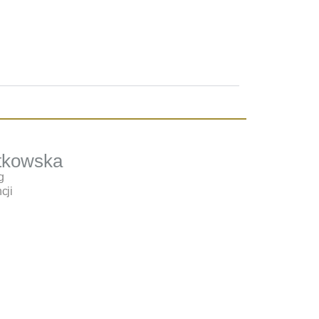
tkowska
g
cji